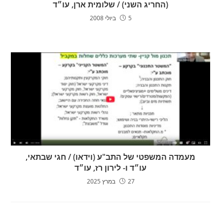
(החריג השני) / שלומית ארן, עו״ד
5 ביולי 2008
מעמדה המשפטי של התב"ע (וידאו) / חגי שבתאי,
עו״ד ו- לירון רז, עו״ד
27 במרץ 2025