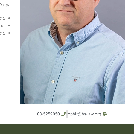
השכל
בוגר ומוסמך (
מגשר משנ
בוגר 3 שנות לימוד במכון
03-5259050
ophir@hs-law.org