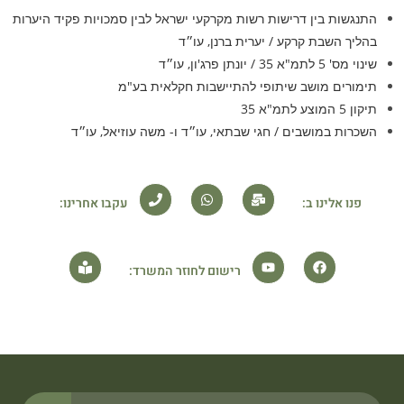
התנגשות בין דרישות רשות מקרקעי ישראל לבין סמכויות פקיד היערות
בהליך השבת קרקע / יערית ברנן, עו״ד​
שינוי מס' 5 לתמ"א 35 / יונתן פרג'ון, עו״ד
תימורים מושב שיתופי להתיישבות חקלאית בע"מ
תיקון 5 המוצע לתמ"א 35
השכרות במושבים / חגי שבתאי, עו״ד ו- משה עוזיאל, עו״ד
פנו אלינו ב:
עקבו אחרינו:
רישום לחוזר המשרד: