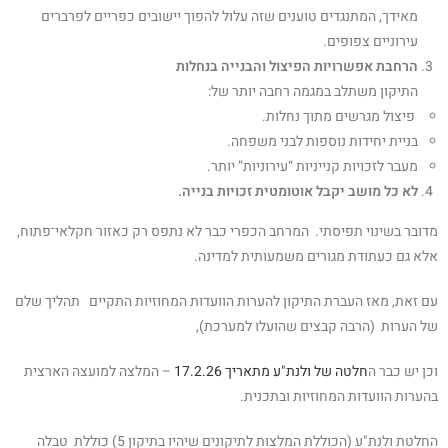
מאידך, המתנגדים טוענים שזה עלול להפוך יישובים כפריים לפרברים
עירוניים צפופים.
הרחבת אפשרויות הפיצול והבנייה בנחלות
התיקון משתלב במגמה רחבה יותר של:
פיצול מגרשים מתוך נחלות.
בניית יחידות נוספות לבני משפחה.
מעבר לזכויות קנייניות “עירוניות” יותר.
לא כל מושב יקבל אוטומטית זכויות בנייה.
מדובר בשינוי תפיסתי. המרחב הכפרי כבר לא נתפס רק כאזור חקלאי־פתוח,
אלא גם כעתודת מגורים משמעותית למדינה.
עם זאת, מאז העברת התיקון להערות הוועדות המחוזיות התקיים תהליך שלם
של הערות (הרבה קבצים שהועלו למערכת),
וכן יש כבר ה
חלטה של ולנת"ע מתאריך 17.2.26
– המלצה למועצה הארצית
בהערות הוועדות המחוזיות ובתכנית.
החלטת ולנת"ע (הכוללת המלצות לתיקונים שיהיו בתיקון 5) כוללת טבלה