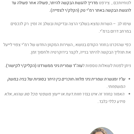
לנוחיותכם , צירפנו
מדריך להגשת הבקשה להיתר, פעולה אחר פעולה עד
להגשת הבקשה באתר רמ"י טק (הקלק/י לצפייה).
שימו לב – השרות נמצא בשלבי הרצה ובדיקות ובשלב זה זמין רק לנכסים
במרחב דרום ברמ"י.
כפי שהזכרנו בחוזר הקודם בנושא , השירות המקוון החדש של רמ"י צפוי לייעל
את תהליך הבקשה להיתר בנייה, לקצר בירוקרטיה ולחסוך זמן.
ניתן לפנות לשאלות נוספות ל
עוה"ד שמרית גיגי ממשרדנו (הקליק/י לקישור).
עו"ד ומגשרת שמרית גיגי מלווה חוכרים בין היתר בסוגיות של בניה במשק
המשפחתי.
האמור בחוזר זה אינו בגדר חוות דעת או ייעוץ משפטי מכל סוג שהוא, אלא
מידע כללי בלבד.