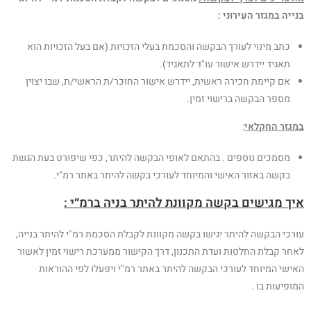
בנייה במגזר העירוני :
כתב מינוי לעורך הבקשה והסכמת בעלי הזכויות (אם בעל הזכויות הוא
תאגיד יידרש אישור עו"ד לתאגיד).
אם קיימת חכירה ראשית, יידרש אישור החוכר/ת הראשי/ת, שבו יצוין
מספר הבקשה ברישוי זמין.
במגזר החקלאי
:
מסמכים נוספים . בהתאם לאופי הבקשה להיתר, כפי שיפורט בעת הגשת
בקשה באזור האישי והמיוחד לעורכי בקשה להיתר באתר רמ"י.
איך מגישים בקשה מקוונת להיתר בניה ברמ״י :
עורכי הבקשה להיתר יגישו בקשה מקוונת לקבלת הסכמת רמ"י להיתר בנייה,
לאחר קבלת החלטות ועדת התכנון, דרך הקישור ממערכת רישוי זמין לאשור
האישי המיוחד לעורכי הבקשה להיתר באתר רמ"י ויפעלו לפי ההוראות
המופיעות בו .