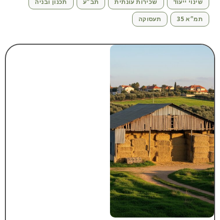
שינוי ייעוד
שכירות עונתית
תב״ע
תכנון ובניה
תמ״א 35
תעסוקה