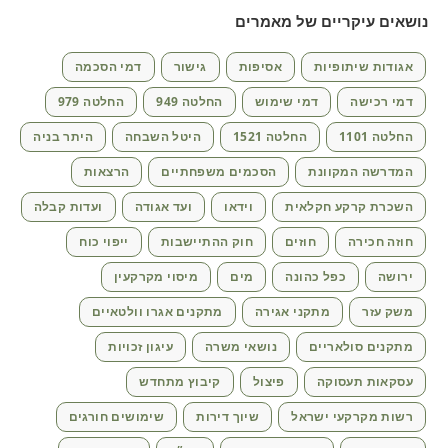
נושאים עיקריים של מאמרים
אגודות שיתופיות
אסיפות
גישור
דמי הסכמה
דמי רכישה
דמי שימוש
החלטה 949
החלטה 979
החלטה 1101
החלטה 1521
היטל השבחה
היתר בניה
המדרשה המקוונת
הסכמים משפחתיים
הרצאות
השכרת קרקע חקלאית
וידאו
ועד אגודה
ועדות קבלה
חוזה חכירה
חוזים
חוק ההתיישבות
ייפוי כוח
ירושה
כפל כהונה
מים
מיסוי מקרקעין
משק עזר
מתקני אגירה
מתקנים אגרו וולטאיים
מתקנים סולאריים
נושאי משרה
עיגון זכויות
עסקאות תעסוקה
פיצול
קיבוץ מתחדש
רשות מקרקעי ישראל
שיוך דירות
שימושים חורגים