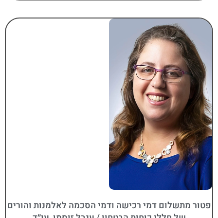
פטור מתשלום דמי רכישה ודמי הסכמה לאלמנות והורים
של חללי כוחות הבטחון / ענבל זוסמן, עו״ד