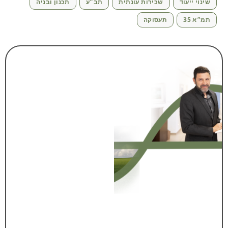
שינוי ייעוד
שכירות עונתית
תב״ע
תכנון ובניה
תמ״א 35
תעסוקה