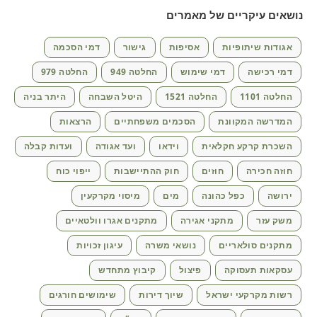
נושאים עיקריים של מאמרים
אגודות שיתופיות
אסיפות
גישור
דמי הסכמה
דמי רכישה
דמי שימוש
החלטה 949
החלטה 979
החלטה 1101
החלטה 1521
היטל השבחה
היתר בניה
המדרשה המקוונת
הסכמים משפחתיים
הרצאות
השכרת קרקע חקלאית
וידאו
ועד אגודה
ועדות קבלה
חוזה חכירה
חוזים
חוק ההתיישבות
ייפוי כוח
ירושה
כפל כהונה
מים
מיסוי מקרקעין
משק עזר
מתקני אגירה
מתקנים אגרו וולטאיים
מתקנים סולאריים
נושאי משרה
עיגון זכויות
עסקאות תעסוקה
פיצול
קיבוץ מתחדש
רשות מקרקעי ישראל
שיוך דירות
שימושים חורגים