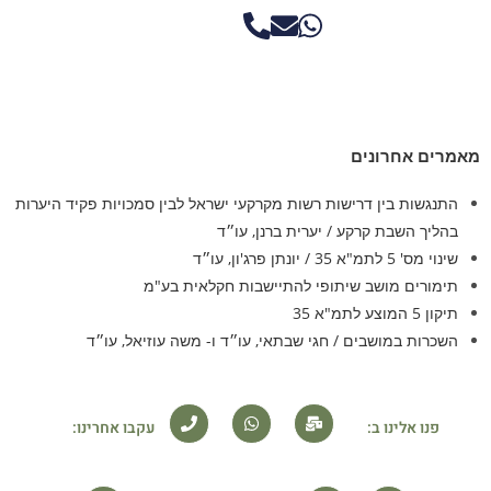
מאמרים אחרונים
התנגשות בין דרישות רשות מקרקעי ישראל לבין סמכויות פקיד היערות
בהליך השבת קרקע / יערית ברנן, עו״ד​
שינוי מס' 5 לתמ"א 35 / יונתן פרג'ון, עו״ד
תימורים מושב שיתופי להתיישבות חקלאית בע"מ
תיקון 5 המוצע לתמ"א 35
השכרות במושבים / חגי שבתאי, עו״ד ו- משה עוזיאל, עו״ד
פנו אלינו ב:
עקבו אחרינו: