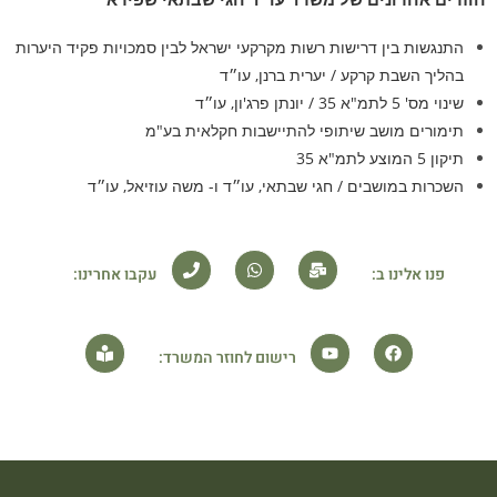
התנגשות בין דרישות רשות מקרקעי ישראל לבין סמכויות פקיד היערות
בהליך השבת קרקע / יערית ברנן, עו״ד​
שינוי מס' 5 לתמ"א 35 / יונתן פרג'ון, עו״ד
תימורים מושב שיתופי להתיישבות חקלאית בע"מ
תיקון 5 המוצע לתמ"א 35
השכרות במושבים / חגי שבתאי, עו״ד ו- משה עוזיאל, עו״ד
פנו אלינו ב:
עקבו אחרינו:
רישום לחוזר המשרד: