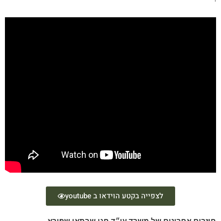
י
לצפייה בקטע הוידאו ב youtube
חוזרים אחרונים של משרד עו״ד חגי שבתאי שפירא