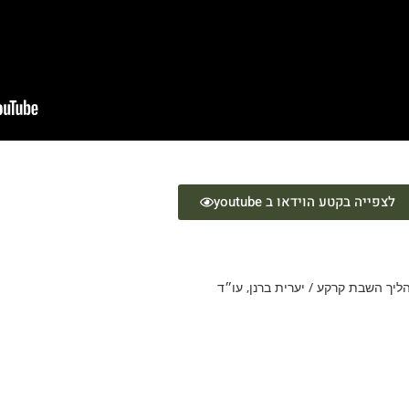
לצפייה בקטע הוידאו ב youtube
יך השבת קרקע / יערית ברנן, עו״ד​