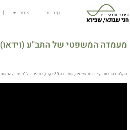
דף הבית
אודות
מעמדה המשפטי של התב"ע (וידאו) / ח
הקלטת הרצאה קצרה ותמציתית, שמשכה 30 דקות, בסוגיה של "מעמדה המשפטי של התב"ע". עוה"ד לירון רז העוסקת בתכנון ובניה ועוה"ד חגי שבתאי הרצו בפני קורס מנהלי תכנון ובניה בקיבוצים.