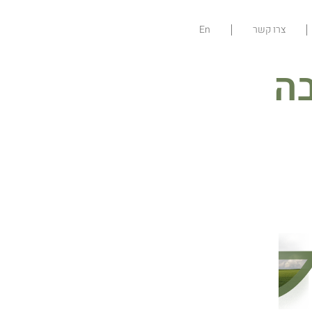
צרו קשר
En
ה