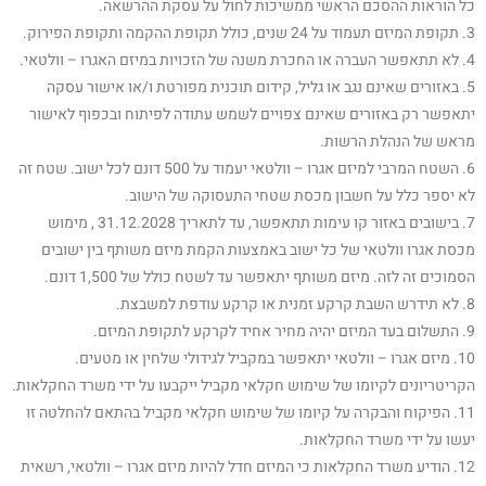
כל הוראות ההסכם הראשי ממשיכות לחול על עסקת ההרשאה.
3. תקופת המיזם תעמוד על 24 שנים, כולל תקופת ההקמה ותקופת הפירוק.
4. לא תתאפשר העברה או החכרת משנה של הזכויות במיזם האגרו – וולטאי.
5. באזורים שאינם נגב או גליל, קידום תוכנית מפורטת ו/או אישור עסקה
יתאפשר רק באזורים שאינם צפויים לשמש עתודה לפיתוח ובכפוף לאישור
מראש של הנהלת הרשות.
6. השטח המרבי למיזם אגרו – וולטאי יעמוד על 500 דונם לכל ישוב. שטח זה
לא יספר כלל על חשבון מכסת שטחי התעסוקה של הישוב.
7. בישובים באזור קו עימות תתאפשר, עד לתאריך 31.12.2028 , מימוש
מכסת אגרו וולטאי של כל ישוב באמצעות הקמת מיזם משותף בין ישובים
הסמוכים זה לזה. מיזם משותף יתאפשר עד לשטח כולל של 1,500 דונם.
8. לא תידרש השבת קרקע זמנית או קרקע עודפת למשבצת.
9. התשלום בעד המיזם יהיה מחיר אחיד לקרקע לתקופת המיזם.
10. מיזם אגרו – וולטאי יתאפשר במקביל לגידולי שלחין או מטעים.
הקריטריונים לקיומו של שימוש חקלאי מקביל ייקבעו על ידי משרד החקלאות.
11. הפיקוח והבקרה על קיומו של שימוש חקלאי מקביל בהתאם להחלטה זו
יעשו על ידי משרד החקלאות.
12. הודיע משרד החקלאות כי המיזם חדל להיות מיזם אגרו – וולטאי, רשאית