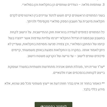
3. שותפות מלאה – הצדדים שותפים הן בחקלאות והן בסולארי.
בשני המתווים הראשונים קיים חשש לניגוד עניינים בין האינטרסים לקדם
חקלאות מיטבית על חשבון הספק סולארי מקסימלי ולהיפך.
כל המתווים כפופים לעמידה בהוראות חוק ההתיישבות. על הישוב לקחת
בחשבון שבמסגרת הגידול החקלאי ייגרמו עלויות עודפות אשר ייווצרו בשל
קיומו של המתקן הסולארי, וכן צפויה פגיעה מסוימת בחקלאות, שעדיין לא
ניתן לאמוד אותה. במקרה בו החקלאות נפגעת באופן משמעותי, קיימים
סיכונים שונים לישוב – עד גריעה של הקרקע משטח הישוב.
*עו"ד שרית ויור, מנהלת תחום אנרגיה מתחדשת ותשתיות במשרד ועוסקת
בייצוג לקוחות בהסכמים אגרו וולטאיים.
** האמור בחוזר זה אינו בגדר חוות דעת או ייעוץ משפטי מכל סוג שהוא, אלא
מידע כללי בלבד.
לצפייה במסמך