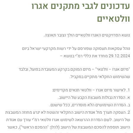
עדכונים לגבי מתקנים אגרו
וולטאיים
נושא הפרויקטים האגרו וולטאיים הולך וצובר תאוצה.
נוהל עסקאות תעסוקה שפורסם על ידי רשות מקרקעי ישראל ביום
29.12.2024 מחדד את כללי רמ"י בנושא –
"מיזם אגרו – וולטאי" – מיזם המוקם בקרקע המעובדת בפועל, ובלבד
שהשימוש החקלאי מתקיים במקביל.
1. לאישור מיזם אגרו – וולטאי תנאים מקדימים:
א. הסדרת גבולות משבצת הקבע של היישוב.
ב. הסדרת השימושים הלא מוסדרים, ככל שישנם.
2. העסקה תערך מול אגודת הישוב החקלאי והשטח לא יגרע מחוזה המשבצת
של הישוב. לשם הסדרת ההרשאה לשימוש אגרו וולטאי רמ"י עורך עם אגודת
הישוב תוספת להסכם המשבצת של הישוב (להלן: "ההסכם הראשי"), כאשר