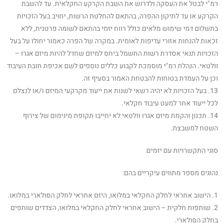
רמ"י לבטל את העסקה ולדרוש את השבת הקרקע החקלאית. עד להשבת
הקרקע או עד לתיקון ההפרה, בהתאם להחלטת הרשות, יחויב בעל הזכויות
בתשלום דמי שימוש מלאים כולל רווח יזמי בהתאם לשומה פרטנית, ללא
זכאות להנחות אזורי עדיפות לאומית. במקרה של הפרה כאמור יחולו על בעל
הזכויות תנאי אסדרת רשות החשמל ביחס למיזם שחדל להיות מיזם אגרו –
וולטאי. הנהלת רמ"י מוסמכת לקבוע כללים נוספים לשם אכיפת חובת העיבוד
וכן על העמדת בטוחות להבטחת האמור בסעיף זה.
13. בעל הזכויות לא יהיה רשאי לשנות את ייעוד מקרקעי המיזם ו/או לנצלם
לכל ייעוד אחר למעט עיבוד חקלאי.
14. תכנון והקמת מיזם אגרו וולטאי לא יחייבו תקופת מינימום של צירוף
השטח למשבצת.
סוגי התקשרויות עם יזמים
נהוגים מספר מתווים עיקריים בהם:
1. הישוב אחראי לחלק החקלאי במלואו, היזם אחראי לחלק הסולארי במלואו.
2. שותפות חלקית – הישוב אחראי לחלק החקלאי במלואו, הצדדים שותפים
בחלק הסולארי.